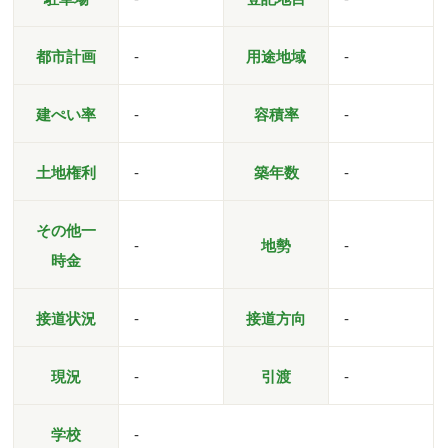
都市計画
-
用途地域
-
建ぺい率
-
容積率
-
土地権利
-
築年数
-
その他一
-
地勢
-
時金
接道状況
-
接道方向
-
現況
-
引渡
-
学校
-