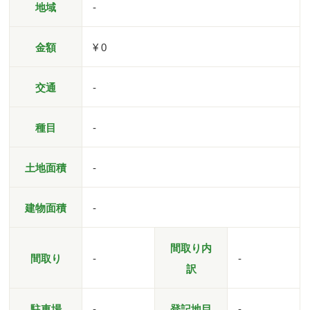
地域
-
金額
¥ 0
交通
-
種目
-
土地面積
-
建物面積
-
間取り内
間取り
-
-
訳
駐車場
-
登記地目
-