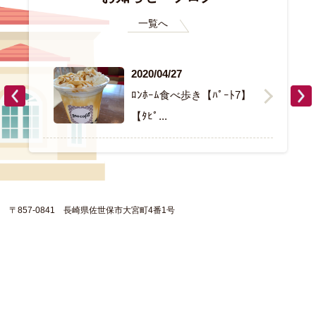
一覧へ
2020/04/27
ﾛﾝﾎｰﾑ食べ歩き【ﾊﾟｰﾄ7】
【ﾀﾋﾟ...
〒857-0841 長崎県佐世保市大宮町4番1号